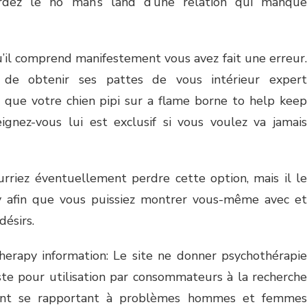
rdez le no man’s land d’une relation qui manque
u’il comprend manifestement vous avez fait une erreur.
 de obtenir ses pattes de vous intérieur expert
 que votre chien pipi sur a flame borne to help keep
seignez-vous lui est exclusif si vous voulez va jamais
rriez éventuellement perdre cette option, mais il le
y afin que vous puissiez montrer vous-même avec et
désirs.
herapy information: Le site ne donner psychothérapie
uste pour utilisation par consommateurs à la recherche
ssant se rapportant à problèmes hommes et femmes