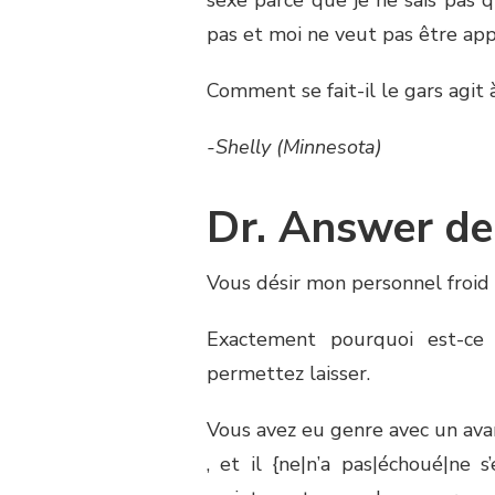
sexe parce que je ne sais pas
pas et moi ne veut pas être app
Comment se fait-il le gars agit 
-Shelly (Minnesota)
Dr. Answer d
Vous désir mon personnel froid
Exactement pourquoi est-ce
permettez laisser.
Vous avez eu genre avec un ava
, et il {ne|n’a pas|échoué|ne s