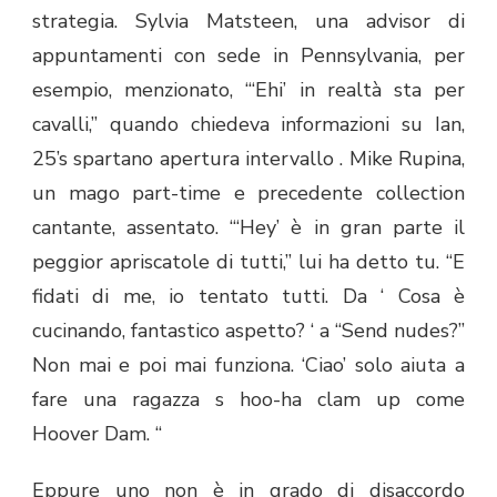
strategia. Sylvia Matsteen, una advisor di
appuntamenti con sede in Pennsylvania, per
esempio, menzionato, “‘Ehi’ in realtà sta per
cavalli,” quando chiedeva informazioni su Ian,
25’s spartano apertura intervallo . Mike Rupina,
un mago part-time e precedente collection
cantante, assentato. “‘Hey’ è in gran parte il
peggior apriscatole di tutti,” lui ha detto tu. “E
fidati di me, io tentato tutti. Da ‘ Cosa è
cucinando, fantastico aspetto? ‘ a “Send nudes?”
Non mai e poi mai funziona. ‘Ciao’ solo aiuta a
fare una ragazza s hoo-ha clam up come
Hoover Dam. “
Eppure uno non è in grado di disaccordo