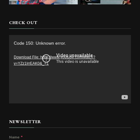
CHECK OUT
Video
Code 150: Unknown error.
Player
Download File: https://www.youtube.com/watch?
v=YZz1lrrEAK0&_=1
NEWSLETTER
Name
*