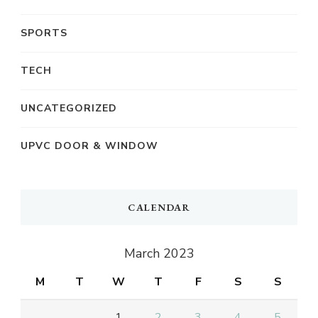
SPORTS
TECH
UNCATEGORIZED
UPVC DOOR & WINDOW
CALENDAR
March 2023
M
T
W
T
F
S
S
1
2
3
4
5