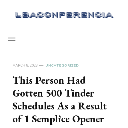
Lbaconferencia
Service at Your Home
MARCH 8, 2023
UNCATEGORIZED
This Person Had
Gotten 500 Tinder
Schedules As a Result
of 1 Semplice Opener