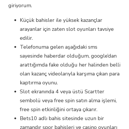
giriyorum.
Küçük bahisler ile yüksek kazançlar
arayanlar için zaten slot oyunları tavsiye
edilir.
Telefonuma gelen aşağıdaki sms
sayesinde haberdar olduğum, google’dan
arattığımda fake olduğu her halinden belli
olan kazanç videolarıyla karşıma çıkan para
kaptırma oyunu.
Slot ekranında 4 veya üstü Scartter
sembolü veya free spin satın alma işlemi,
free spin etkinliğini ortaya çıkarır.
Bets10 adlı bahis sitesinde uzun bir
zamandır spor bahisleri ve casino oyunları