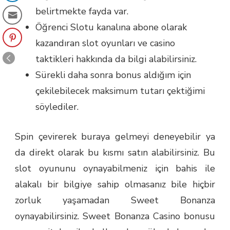
belirtmekte fayda var.
Öğrenci Slotu kanalına abone olarak
kazandıran slot oyunları ve casino
taktikleri hakkında da bilgi alabilirsiniz.
Sürekli daha sonra bonus aldığım için
çekilebilecek maksimum tutarı çektiğimi
söylediler.
Spin çevirerek buraya gelmeyi deneyebilir ya
da direkt olarak bu kısmı satın alabilirsiniz. Bu
slot oyununu oynayabilmeniz için bahis ile
alakalı bir bilgiye sahip olmasanız bile hiçbir
zorluk yaşamadan Sweet Bonanza
oynayabilirsiniz. Sweet Bonanza Casino bonusu