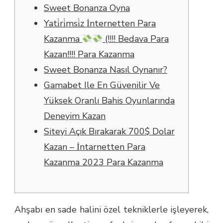
Sweet Bonanza Oyna
Yati̇ri̇msi̇z İnternetten Para
Kazanma
(!!!! Bedava Para
Kazan!!!! Para Kazanma
Sweet Bonanza Nasıl Oynanır?
Gamabet Ile En Güvenilir Ve
Yüksek Oranlı Bahis Oyunlarında
Deneyim Kazan
Siteyi Açık Bırakarak 700$ Dolar
Kazan – İntarnetten Para
Kazanma 2023 Para Kazanma
Ahşabı en sade halini özel tekniklerle işleyerek,