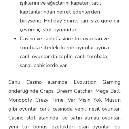
ışıklarını ve ağaçlarını kapatan tatil
kaptanlarından nefret edenlerden
biriyseniz, Holiday Spirits tam size göre bir
çevrim içi slot oyunudur.
Casino ve canlı Casino slot oyunları ve
tombala sitedeki kemik oyunlar ayrıca
canlı oyunlar da zeplin, canlı tombala,
sanal bahislerde var.
Canlı Casino alanında Evolution Gaming
önderliğinde Craps, Dream Catcher, Mega Ball,
Monopoly, Crazy Time, Var Mısın Yok Musun
gibi oyunlar canlı casinoda yenil nesil oyunlar.
Casino slot alanında ise satın almalı oyunlar,
yeni tür bonus özellikleri olan oyunlar bu