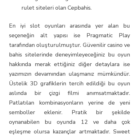
rulet siteleri olan Cepbahis.
En iyi slot oyunları arasında yer alan bu
seçeneğin alt yapısı ise Pragmatic Play
tarafından oluşturulmuştur. Güvenilir casino ve
bahis sitelerinde deneyimleyeceğiniz bu oyun
hakkında merak ettiğiniz diğer detaylara ise
yazımızın devamından ulaşmanız mümkündür.
Üstelik 3D grafiklerin tercih edildiği bu oyun
aslında bir çizgi filmi anımsatmaktadır.
Patlatılan kombinasyonların yerine de yeni
semboller eklenir. Pratik bir şekilde
oynanabilen bu oyunda 12 ve daha çok
eşleşme olursa kazançlar artmaktadır. Sweet