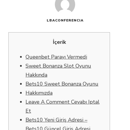
LBACONFERENCIA
İçerik
Queenbet Parayı Vermedi
Sweet Bonanza Slot Oyunu
Hakkında
Bets10 Sweet Bonanza Oyunu
Hakkımızda
Leave A Comment Cevabı Iptal
Et
Bets10 Yeni Giriş Adresi –
Bets10 Güncel Giriş Adresi