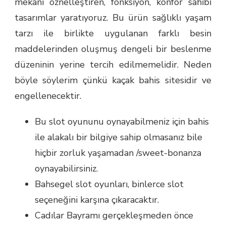
mekanı öznelleştiren, fonksiyon, konfor sahibi
tasarımlar yaratıyoruz. Bu ürün sağlıklı yaşam
tarzı ile birlikte uygulanan farklı besin
maddelerinden oluşmuş dengeli bir beslenme
düzeninin yerine tercih edilmemelidir. Neden
böyle söylerim çünkü kaçak bahis sitesidir ve
engellenecektir.
Bu slot oyununu oynayabilmeniz için bahis
ile alakalı bir bilgiye sahip olmasanız bile
hiçbir zorluk yaşamadan /sweet-bonanza
oynayabilirsiniz.
Bahsegel slot oyunları, binlerce slot
seçeneğini karşına çıkaracaktır.
Cadılar Bayramı gerçekleşmeden önce