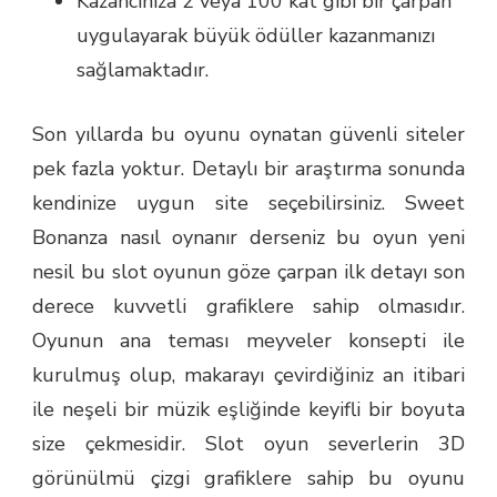
Kazancınıza 2 veya 100 kat gibi bir çarpan
uygulayarak büyük ödüller kazanmanızı
sağlamaktadır.
Son yıllarda bu oyunu oynatan güvenli siteler
pek fazla yoktur. Detaylı bir araştırma sonunda
kendinize uygun site seçebilirsiniz. Sweet
Bonanza nasıl oynanır derseniz bu oyun yeni
nesil bu slot oyunun göze çarpan ilk detayı son
derece kuvvetli grafiklere sahip olmasıdır.
Oyunun ana teması meyveler konsepti ile
kurulmuş olup, makarayı çevirdiğiniz an itibari
ile neşeli bir müzik eşliğinde keyifli bir boyuta
size çekmesidir. Slot oyun severlerin 3D
görünülmü çizgi grafiklere sahip bu oyunu