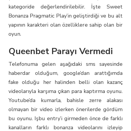
kategoride değerlendirilebilir. İşte Sweet
Bonanza Pragmatic Play’in geliştirdiği ve bu alt
yapının karakteri olan özelliklere sahip olan bir
oyun.
Queenbet Parayı Vermedi
Telefonuma gelen aşağıdaki sms sayesinde
haberdar olduğum, google’dan arattığımda
fake olduğu her halinden belli olan kazanç
videolarıyla karşıma çıkan para kaptırma oyunu.
Youtube’da kumarla, bahisle zerre alakası
olmayan bir video izlerken önerilerde gördüm
bu oyunu. Işbu entry’i girmeden önce de farklı
kanalların farklı bonanza videolarını izleyip