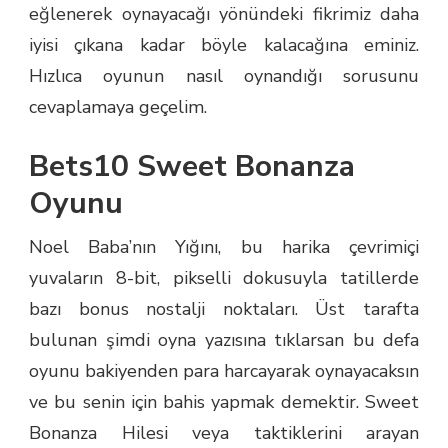
eğlenerek oynayacağı yönündeki fikrimiz daha
iyisi çıkana kadar böyle kalacağına eminiz.
Hızlıca oyunun nasıl oynandığı sorusunu
cevaplamaya geçelim.
Bets10 Sweet Bonanza
Oyunu
Noel Baba’nın Yığını, bu harika çevrimiçi
yuvaların 8-bit, pikselli dokusuyla tatillerde
bazı bonus nostalji noktaları. Üst tarafta
bulunan şimdi oyna yazısına tıklarsan bu defa
oyunu bakiyenden para harcayarak oynayacaksın
ve bu senin için bahis yapmak demektir. Sweet
Bonanza Hilesi veya taktiklerini arayan