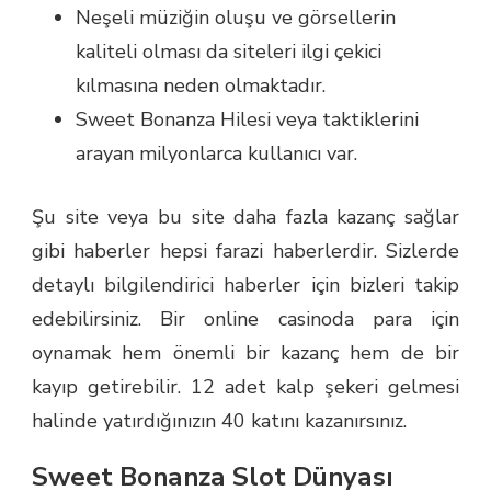
Neşeli müziğin oluşu ve görsellerin
kaliteli olması da siteleri ilgi çekici
kılmasına neden olmaktadır.
Sweet Bonanza Hilesi veya taktiklerini
arayan milyonlarca kullanıcı var.
Şu site veya bu site daha fazla kazanç sağlar
gibi haberler hepsi farazi haberlerdir. Sizlerde
detaylı bilgilendirici haberler için bizleri takip
edebilirsiniz. Bir online casinoda para için
oynamak hem önemli bir kazanç hem de bir
kayıp getirebilir. 12 adet kalp şekeri gelmesi
halinde yatırdığınızın 40 katını kazanırsınız.
Sweet Bonanza Slot Dünyası