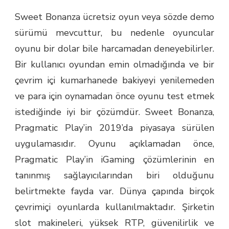
Sweet Bonanza ücretsiz oyun veya sözde demo
sürümü mevcuttur, bu nedenle oyuncular
oyunu bir dolar bile harcamadan deneyebilirler.
Bir kullanıcı oyundan emin olmadığında ve bir
çevrim içi kumarhanede bakiyeyi yenilemeden
ve para için oynamadan önce oyunu test etmek
istediğinde iyi bir çözümdür. Sweet Bonanza,
Pragmatic Play’in 2019’da piyasaya sürülen
uygulamasıdır. Oyunu açıklamadan önce,
Pragmatic Play’in iGaming çözümlerinin en
tanınmış sağlayıcılarından biri olduğunu
belirtmekte fayda var. Dünya çapında birçok
çevrimiçi oyunlarda kullanılmaktadır. Şirketin
slot makineleri, yüksek RTP, güvenilirlik ve