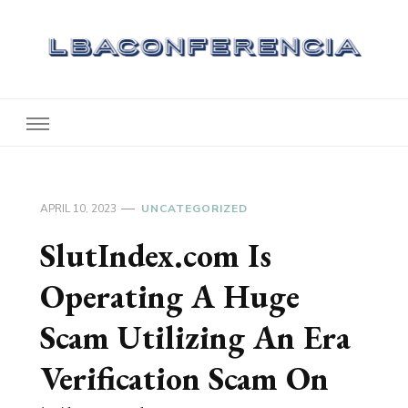
Lbaconferencia
Service at Your Home
APRIL 10, 2023
UNCATEGORIZED
SlutIndex.com Is
Operating A Huge
Scam Utilizing An Era
Verification Scam On