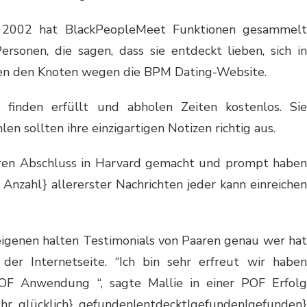
hr 2002 hat BlackPeopleMeet Funktionen gesammelt
ersonen, die sagen, dass sie entdeckt lieben, sich in
den den Knoten wegen die BPM Dating-Website.
 finden erfüllt und abholen Zeiten kostenlos. Sie
en sollten ihre einzigartigen Notizen richtig aus.
ren Abschluss in Harvard gemacht und prompt haben
 Anzahl} allererster Nachrichten jeder kann einreichen
eigenen halten Testimonials von Paaren genau wer hat
 der Internetseite. “Ich bin sehr erfreut wir haben
POF Anwendung “, sagte Mallie in einer POF Erfolg
sehr glücklich} gefunden|entdeckt|gefunden|gefunden}