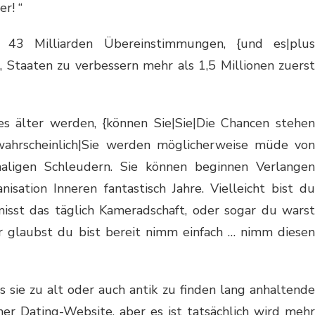
r! “
 43 Milliarden Übereinstimmungen, {und es|plus
 Staaten zu verbessern mehr als 1,5 Millionen zuerst
s älter werden, {können Sie|Sie|Die Chancen stehen
|wahrscheinlich|Sie werden möglicherweise müde von
maligen Schleudern. Sie können beginnen Verlangen
sation Inneren fantastisch Jahre. Vielleicht bist du
misst das täglich Kameradschaft, oder sogar du warst
er glaubst du bist bereit nimm einfach … nimm diesen
s sie zu alt oder auch antik zu finden lang anhaltende
ner Dating-Website, aber es ist tatsächlich wird mehr